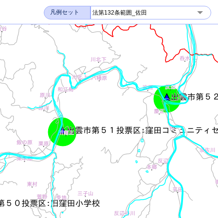
凡例セット
法第132条範囲_佐田